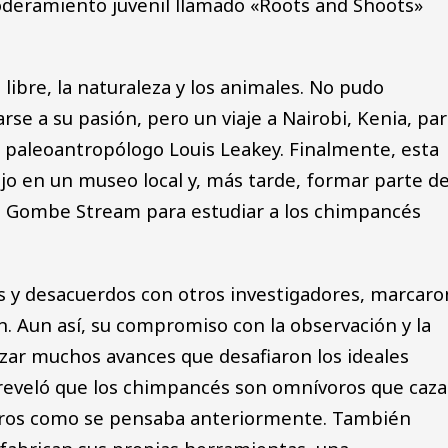
eramiento juvenil llamado «Roots and Shoots»
 libre, la naturaleza y los animales. No pudo
arse a su pasión, pero un viaje a Nairobi, Kenia, pa
al paleoantropólogo Louis Leakey. Finalmente, esta
jo en un museo local y, más tarde, formar parte d
a a Gombe Stream para estudiar a los chimpancés
 y desacuerdos con otros investigadores, marcaro
n. Aun así, su compromiso con la observación y la
alizar muchos avances que desafiaron los ideales
ón reveló que los chimpancés son omnívoros que caz
voros como se pensaba anteriormente. También