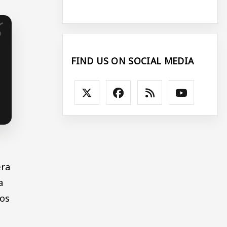
FIND US ON SOCIAL MEDIA
era
a
los