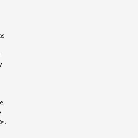
as
a
y
ue
o
a»,