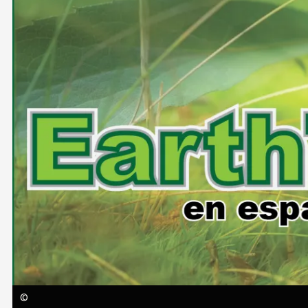
Image
©