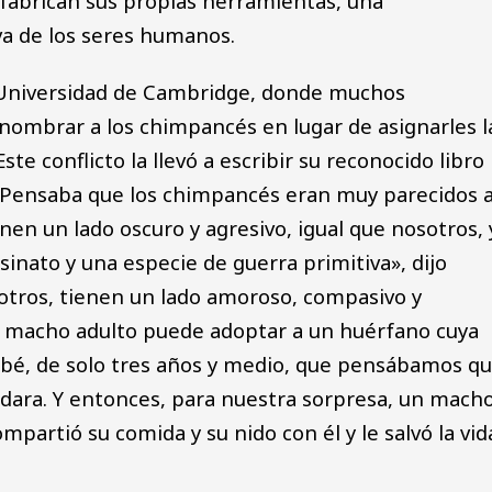
 fabrican sus propias herramientas, una
iva de los seres humanos.
a Universidad de Cambridge, donde muchos
 nombrar a los chimpancés en lugar de asignarles l
te conflicto la llevó a escribir su reconocido libro
 «Pensaba que los chimpancés eran muy parecidos 
en un lado oscuro y agresivo, igual que nosotros, 
sinato y una especie de guerra primitiva», dijo
sotros, tienen un lado amoroso, compasivo y
n macho adulto puede adoptar a un huérfano cuya
é, de solo tres años y medio, que pensábamos q
uidara. Y entonces, para nuestra sorpresa, un mach
ompartió su comida y su nido con él y le salvó la vid