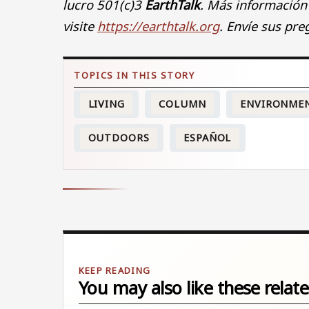
lucro 501(c)3
EarthTalk
. Más información
visite
https://earthtalk.org
. Envíe sus pre
LIVING
COLUMN
ENVIRONME
OUTDOORS
ESPAÑOL
You may also like these relate