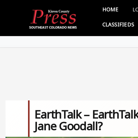
Skip to main content
Main 
HOME
L
CLASSIFIEDS
EarthTalk – EarthTalk
Jane Goodall?