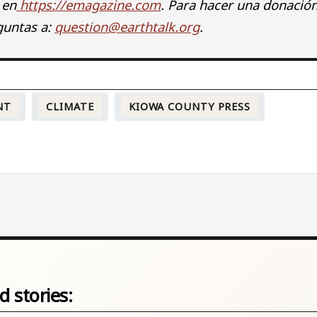
 en
https://emagazine.com
. Para hacer una donación
guntas a:
question@earthtalk.org
.
NT
CLIMATE
KIOWA COUNTY PRESS
d stories: